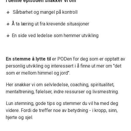
I denne episoden snakker vi om
🔹 Sårbarhet og mangel på kontroll
🔹 Å ta læring ut fra krevende situasjoner
🔹 En side ved ledelse som hemmer utvikling
En stemme å lytte til
er PODen for deg som er opptatt av
personlig utvikling og interessert i å finne ut mer om "det
som er mellom himmel og jord".
Her snakker vi om selvledelse, coaching, spiritualitet,
mentaltrening, følelser, indre ressurser og livsmestring.
Lun stemning, gode tips og stemmer du vil ha med deg
videre. Fordi de treffer noe av betydning - i kropp, sinn,
hjerte og sjel.