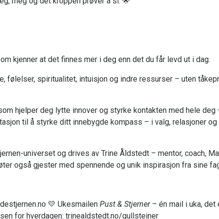
eg, meg og det kroppen prøver å si. 🌟
 kjenner at det finnes mer i deg enn det du får levd ut i dag.
 følelser, spiritualitet, intuisjon og indre ressurser – uten tåk
 som hjelper deg lytte innover og styrke kontakten med hele deg – 
tasjon til å styrke ditt innebygde kompass – i valg, relasjoner og 
jernen-universet og drives av Trine Åldstedt – mentor, coach, M
øter også gjester med spennende og unik inspirasjon fra sine fag
ledestjernen.no 💛 Ukesmailen
Pust & Stjerner
– én mail i uka, det
sen for hverdagen: trinealdstedt.no/gullsteiner