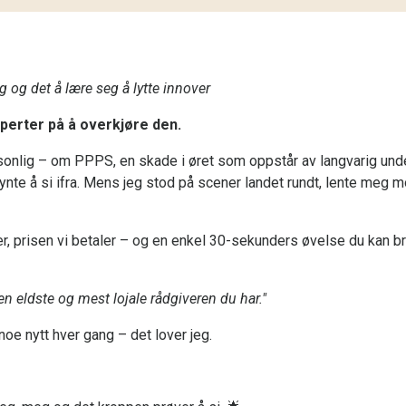
 og det å lære seg å lytte innover
sperter på å overkjøre den.
sonlig – om PPPS, en skade i øret som oppstår av langvarig unde
e å si ifra. Mens jeg stod på scener landet rundt, lente meg mot
r, prisen vi betaler – og en enkel 30-sekunders øvelse du kan b
en eldste og mest lojale rådgiveren du har."
noe nytt hver gang – det lover jeg.