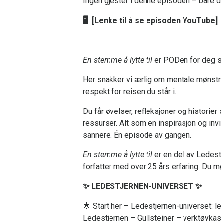
Ingen gjester i denne episoden – bare d
🖥️
[Lenke til å se episoden YouTube]
En stemme å lytte til
er PODen for deg som
Her snakker vi ærlig om mentale mønstre,
respekt for reisen du står i.
Du får øvelser, refleksjoner og historier
ressurser. Alt som en inspirasjon og invi
sannere. Én episode av gangen.
En stemme å lytte til
er en del av Ledest
forfatter med over 25 års erfaring. Du m
✨ LEDESTJERNEN-UNIVERSET ✨
🌟 Start her – Ledestjernen-universet: 
Ledestjernen – Gullsteiner – verktøykas