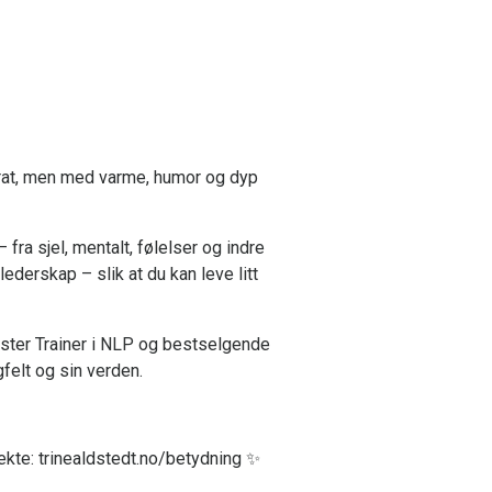
eprat, men med varme, humor og dyp
fra sjel, mentalt, følelser og indre
lederskap – slik at du kan leve litt
aster Trainer i NLP og bestselgende
felt og sin verden.
 ekte: trinealdstedt.no/betydning ✨