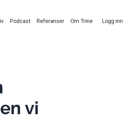
iv
Podcast
Referanser
Om Trine
Logg inn
m
en vi