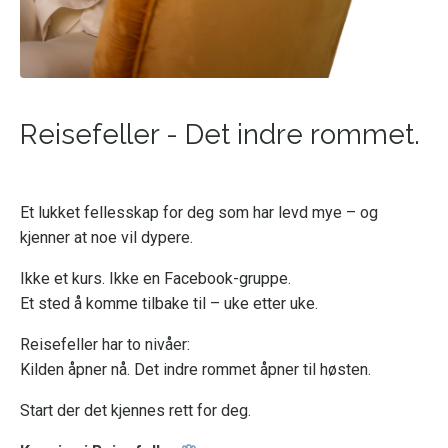
Reisefeller - Det indre rommet.
E
t lukket fellesskap for deg
som har levd mye –
og
kjenner at
noe vil dypere.
Ikk
e et kurs. Ikke
en
Facebook-gruppe.
Et sted å komme
tilbake til – uke
etter uke.
Reisefell
er har to
nivåer:
Kilden åpner nå.
Det indre rommet
åpner til høsten.
St
art der det
kjennes rett for deg.