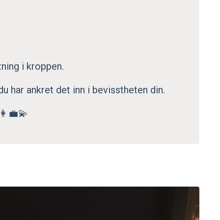
tning i kroppen.
du har ankret det inn i bevisstheten din.
👩‍💼💫