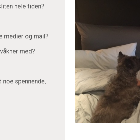
sliten hele tiden?
le medier og mail?
du våkner med?
ed noe spennende,