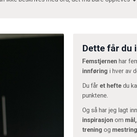
Dette får du 
Femstjernen
har fem
innføring
i hver av 
Du får
et hefte
du kan
punktene.
Og så har jeg lagt i
inspirasjon
om
mål,
trening
og
mestring