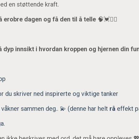
med en støttende kraft.
å erobre dagen og få den til å telle
🧠💓🧘‍♀️
 dyp innsikt i hvordan kroppen og hjernen din fu
opp
du skriver ned inspirerte og viktige tanker
våkner sammen deg.. 💫 (denne har helt
rå
effekt p
ga.
kan ikke beskrives med ord, det må bare oppleves 