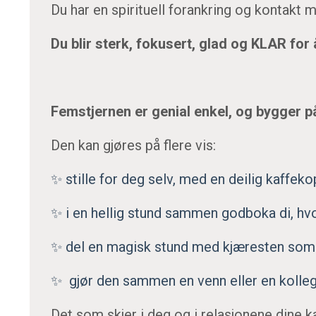
Du har en spirituell forankring og kontakt 
Du blir sterk, fokusert, glad og KLAR for 
Femstjernen er genial enkel, og bygger på
Den kan gjøres på flere vis:
✨ stille for deg selv, med en deilig kaffek
✨ i en hellig stund
sammen godboka di, hvor 
✨
del en magisk stund med kjæresten som 
✨
gjør den sammen en venn eller en kolle
Det som skjer i deg og i relasjonene dine 