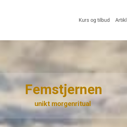
Kurs og tilbud
Artik
Femstjernen
unikt morgenritual