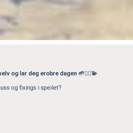
elv og lar deg erobre dagen 🌱🧞‍♀️💫
uss og fixings i speilet?