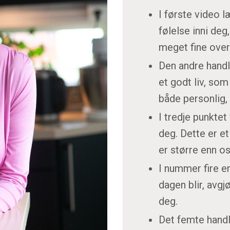
I første video 
følelse inni deg
meget fine over
Den andre handl
et godt liv, som
både personlig, 
I tredje punktet
deg. Dette er et
er større enn o
I nummer fire e
dagen blir, avg
deg.
Det femte hand