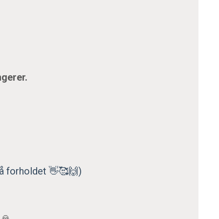
ngerer.
å forholdet 👋🥰🙌)

🙏