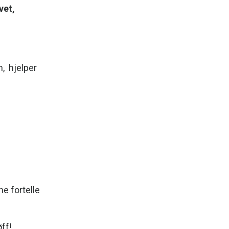
vet,
h, hjelper
ne fortelle
øff!