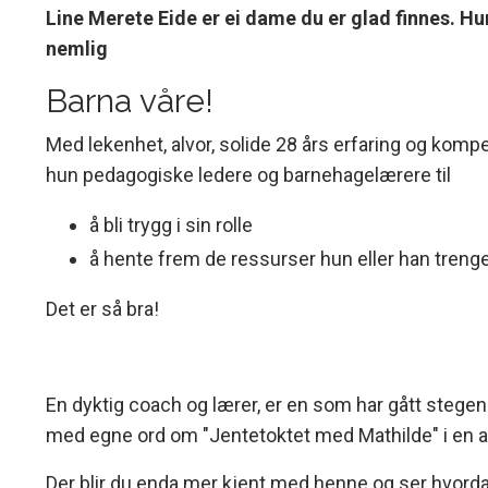
Line Merete Eide er ei dame du er glad finnes. Hun 
nemlig
Barna våre!
Med lekenhet, alvor, solide 28 års erfaring og komp
hun pedagogiske ledere og barnehagelærere til
å bli trygg i sin rolle
å hente frem de ressurser hun eller han treng
Det er så bra!
En dyktig coach og lærer, er en som har gått stegene o
med egne ord om "Jentetoktet med Mathilde" i en
a
Der blir du enda mer kjent med henne og ser hvordan