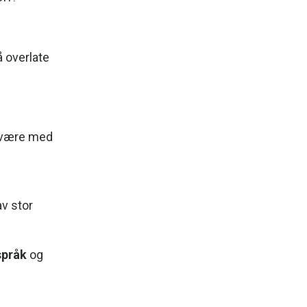
å overlate
 å være med
av stor
språk
og