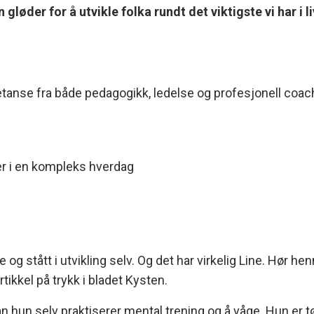
gløder for å utvikle folka rundt det viktigste vi har i li
etanse fra både pedagogikk, ledelse og profesjonell coac
er i en kompleks hverdag
g stått i utvikling selv. Og det har virkelig Line. Hør hen
rtikkel på trykk i bladet Kysten
.
 hun selv praktiserer mental trening og å våge. Hun er t