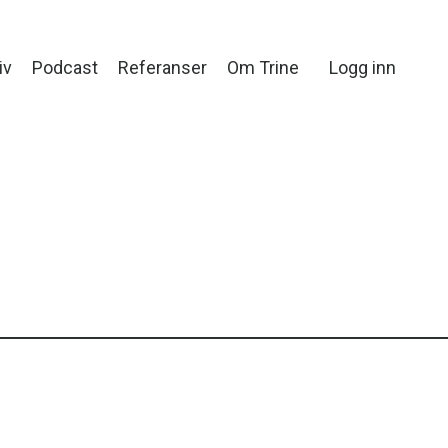
iv
Podcast
Referanser
Om Trine
Logg inn