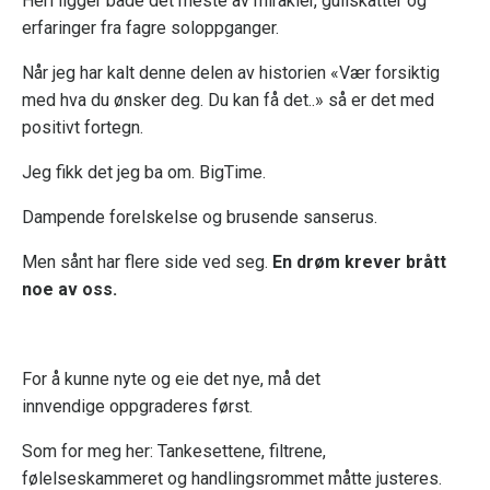
Heri ligger både det meste av mirakler, gullskatter og
erfaringer fra fagre soloppganger.
Når jeg har kalt denne delen av historien «Vær forsiktig
med hva du ønsker deg. Du kan få det..» så er det med
positivt fortegn.
Jeg fikk det jeg ba om. BigTime.
Dampende forelskelse og brusende sanserus.
Men sånt har flere side ved seg.
En drøm krever brått
noe av oss.
For å kunne nyte og eie det nye, må det
innvendige oppgraderes først.
Som for meg her: Tankesettene, filtrene,
følelseskammeret og handlingsrommet måtte justeres.